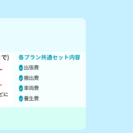
で)
各プラン共通セット内容
出張費
～
搬出費
～
車両費
どに
養生費